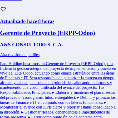
Actualizado hace 8 horas
Gerente de Proyecto (ERPP-Odoo)
A&S CONSULTORES, C.A.
Alta revisión de perfiles
Para Holding buscamos un Gerente de Proyecto (ERPP-Odoo) para
Liderar la gestión integral del proyecto de implementación y puesta en
vivo del ERP Odoo, actuando como enlace estratégico entre las áreas
de Finanzas e IT. Será responsable de garantizar la entrega en tiempo,
alcance y calidad, consolidando prioridades, alineando milestones y
manteniendo una visión unificada del avance del proyecto. Tus
Responsabilidades Principales: ▸ Elaborar y mantener el plan maestro
del proyecto (cronograma, hitos, entregables). ▸ Definir y priorizar las
tareas de Finance e IT en conjunto con los líderes funcionales. ▸
Monitorear el avance con KPIs claros y reportar estatus consolidado a
la dirección. ▸ Gestionar riesgos, dependencias e impedimentos de
forma proactiva. ▸ Servir como punto único de contacto entre