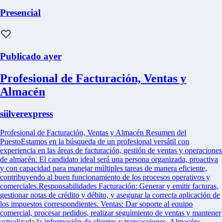
Presencial
Publicado ayer
Profesional de Facturación, Ventas y
Almacén
siilverexpress
Profesional de Facturación, Ventas y Almacén Resumen del
PuestoEstamos en la búsqueda de un profesional versátil con
experiencia en las áreas de facturación, gestión de ventas y operaciones
de almacén. El candidato ideal será una persona organizada, proactiva
y con capacidad para manejar múltiples tareas de manera eficiente,
contribuyendo al buen funcionamiento de los procesos operativos y
comerciales.Responsabilidades Facturación: Generar y emitir facturas,
gestionar notas de crédito y débito, y asegurar la correcta aplicación de
los impuestos correspondientes. Ventas: Dar soporte al equipo
comercial, procesar pedidos, realizar seguimiento de ventas y mantener
actualizada la información de clientes y transacciones. Almacén: