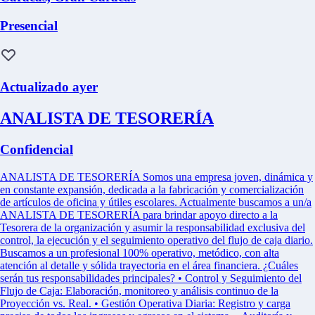
Presencial
Actualizado ayer
ANALISTA DE TESORERÍA
Confidencial
ANALISTA DE TESORERÍA Somos una empresa joven, dinámica y
en constante expansión, dedicada a la fabricación y comercialización
de artículos de oficina y útiles escolares. Actualmente buscamos a un/a
ANALISTA DE TESORERÍA para brindar apoyo directo a la
Tesorera de la organización y asumir la responsabilidad exclusiva del
control, la ejecución y el seguimiento operativo del flujo de caja diario.
Buscamos a un profesional 100% operativo, metódico, con alta
atención al detalle y sólida trayectoria en el área financiera. ¿Cuáles
serán tus responsabilidades principales? • Control y Seguimiento del
Flujo de Caja: Elaboración, monitoreo y análisis continuo de la
Proyección vs. Real. • Gestión Operativa Diaria: Registro y carga