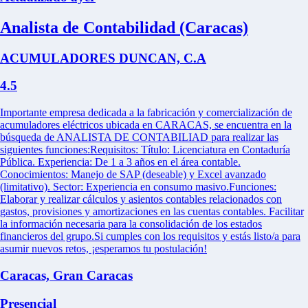
Analista de Contabilidad (Caracas)
ACUMULADORES DUNCAN, C.A
4.5
Importante empresa dedicada a la fabricación y comercialización de
acumuladores eléctricos ubicada en CARACAS, se encuentra en la
búsqueda de ANALISTA DE CONTABILIAD para realizar las
siguientes funciones:Requisitos: Título: Licenciatura en Contaduría
Pública. Experiencia: De 1 a 3 años en el área contable.
Conocimientos: Manejo de SAP (deseable) y Excel avanzado
(limitativo). Sector: Experiencia en consumo masivo.Funciones:
Elaborar y realizar cálculos y asientos contables relacionados con
gastos, provisiones y amortizaciones en las cuentas contables. Facilitar
la información necesaria para la consolidación de los estados
financieros del grupo.Si cumples con los requisitos y estás listo/a para
asumir nuevos retos, ¡esperamos tu postulación!
Caracas, Gran Caracas
Presencial