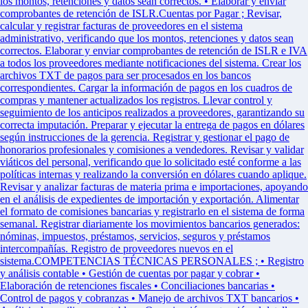
los montos, retenciones y datos sean correctos. • Elaborar y enviar
comprobantes de retención de ISLR.Cuentas por Pagar ; Revisar,
calcular y registrar facturas de proveedores en el sistema
administrativo, verificando que los montos, retenciones y datos sean
correctos. Elaborar y enviar comprobantes de retención de ISLR e IVA
a todos los proveedores mediante notificaciones del sistema. Crear los
archivos TXT de pagos para ser procesados en los bancos
correspondientes. Cargar la información de pagos en los cuadros de
compras y mantener actualizados los registros. Llevar control y
seguimiento de los anticipos realizados a proveedores, garantizando su
correcta imputación. Preparar y ejecutar la entrega de pagos en dólares
según instrucciones de la gerencia. Registrar y gestionar el pago de
honorarios profesionales y comisiones a vendedores. Revisar y validar
viáticos del personal, verificando que lo solicitado esté conforme a las
políticas internas y realizando la conversión en dólares cuando aplique.
Revisar y analizar facturas de materia prima e importaciones, apoyando
en el análisis de expedientes de importación y exportación. Alimentar
el formato de comisiones bancarias y registrarlo en el sistema de forma
semanal. Registrar diariamente los movimientos bancarios generados:
nóminas, impuestos, préstamos, servicios, seguros y préstamos
intercompañías. Registro de proveedores nuevos en el
sistema.COMPETENCIAS TÉCNICAS PERSONALES ; • Registro
y análisis contable • Gestión de cuentas por pagar y cobrar •
Elaboración de retenciones fiscales • Conciliaciones bancarias •
Control de pagos y cobranzas • Manejo de archivos TXT bancarios •