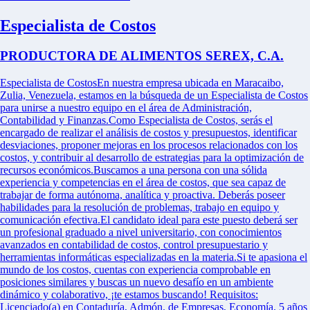
Especialista de Costos
PRODUCTORA DE ALIMENTOS SEREX, C.A.
Especialista de CostosEn nuestra empresa ubicada en Maracaibo,
Zulia, Venezuela, estamos en la búsqueda de un Especialista de Costos
para unirse a nuestro equipo en el área de Administración,
Contabilidad y Finanzas.Como Especialista de Costos, serás el
encargado de realizar el análisis de costos y presupuestos, identificar
desviaciones, proponer mejoras en los procesos relacionados con los
costos, y contribuir al desarrollo de estrategias para la optimización de
recursos económicos.Buscamos a una persona con una sólida
experiencia y competencias en el área de costos, que sea capaz de
trabajar de forma autónoma, analítica y proactiva. Deberás poseer
habilidades para la resolución de problemas, trabajo en equipo y
comunicación efectiva.El candidato ideal para este puesto deberá ser
un profesional graduado a nivel universitario, con conocimientos
avanzados en contabilidad de costos, control presupuestario y
herramientas informáticas especializadas en la materia.Si te apasiona el
mundo de los costos, cuentas con experiencia comprobable en
posiciones similares y buscas un nuevo desafío en un ambiente
dinámico y colaborativo, ¡te estamos buscando! Requisitos:
Licenciado(a) en Contaduría, Admón. de Empresas, Economía. 5 años