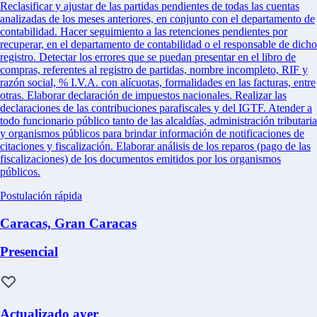
Reclasificar y ajustar de las partidas pendientes de todas las cuentas
analizadas de los meses anteriores, en conjunto con el departamento de
contabilidad. Hacer seguimiento a las retenciones pendientes por
recuperar, en el departamento de contabilidad o el responsable de dicho
registro. Detectar los errores que se puedan presentar en el libro de
compras, referentes al registro de partidas, nombre incompleto, RIF y
razón social, % I.V.A. con alícuotas, formalidades en las facturas, entre
otras. Elaborar declaración de impuestos nacionales. Realizar las
declaraciones de las contribuciones parafiscales y del IGTF. Atender a
todo funcionario público tanto de las alcaldías, administración tributaria
y organismos públicos para brindar información de notificaciones de
citaciones y fiscalización. Elaborar análisis de los reparos (pago de las
fiscalizaciones) de los documentos emitidos por los organismos
públicos.
Postulación rápida
Caracas, Gran Caracas
Presencial
Actualizado ayer