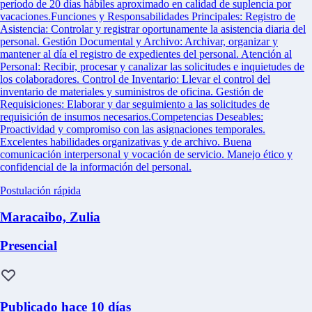
período de 20 días hábiles aproximado en calidad de suplencia por
vacaciones.Funciones y Responsabilidades Principales: Registro de
Asistencia: Controlar y registrar oportunamente la asistencia diaria del
personal. Gestión Documental y Archivo: Archivar, organizar y
mantener al día el registro de expedientes del personal. Atención al
Personal: Recibir, procesar y canalizar las solicitudes e inquietudes de
los colaboradores. Control de Inventario: Llevar el control del
inventario de materiales y suministros de oficina. Gestión de
Requisiciones: Elaborar y dar seguimiento a las solicitudes de
requisición de insumos necesarios.Competencias Deseables:
Proactividad y compromiso con las asignaciones temporales.
Excelentes habilidades organizativas y de archivo. Buena
comunicación interpersonal y vocación de servicio. Manejo ético y
confidencial de la información del personal.
Postulación rápida
Maracaibo, Zulia
Presencial
Publicado hace 10 días