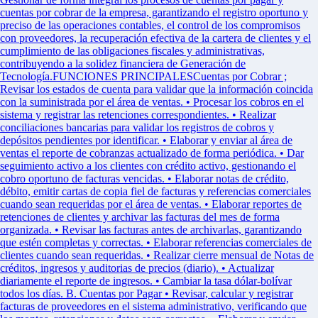
cuentas por cobrar de la empresa, garantizando el registro oportuno y
preciso de las operaciones contables, el control de los compromisos
con proveedores, la recuperación efectiva de la cartera de clientes y el
cumplimiento de las obligaciones fiscales y administrativas,
contribuyendo a la solidez financiera de Generación de
Tecnología.FUNCIONES PRINCIPALESCuentas por Cobrar ;
Revisar los estados de cuenta para validar que la información coincida
con la suministrada por el área de ventas. • Procesar los cobros en el
sistema y registrar las retenciones correspondientes. • Realizar
conciliaciones bancarias para validar los registros de cobros y
depósitos pendientes por identificar. • Elaborar y enviar al área de
ventas el reporte de cobranzas actualizado de forma periódica. • Dar
seguimiento activo a los clientes con crédito activo, gestionando el
cobro oportuno de facturas vencidas. • Elaborar notas de crédito,
débito, emitir cartas de copia fiel de facturas y referencias comerciales
cuando sean requeridas por el área de ventas. • Elaborar reportes de
retenciones de clientes y archivar las facturas del mes de forma
organizada. • Revisar las facturas antes de archivarlas, garantizando
que estén completas y correctas. • Elaborar referencias comerciales de
clientes cuando sean requeridas. • Realizar cierre mensual de Notas de
créditos, ingresos y auditorias de precios (diario). • Actualizar
diariamente el reporte de ingresos. • Cambiar la tasa dólar-bolívar
todos los días. B. Cuentas por Pagar • Revisar, calcular y registrar
facturas de proveedores en el sistema administrativo, verificando que