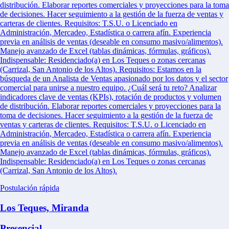
distribución. Elaborar reportes comerciales y proyecciones para la toma
de decisiones. Hacer seguimiento a la gestión de la fuerza de ventas y
carteras de clientes. Requisitos: T.S.U. o Licenciado en
Administración, Mercadeo, Estadística o carrera afín. Experiencia
previa en análisis de ventas (deseable en consumo masivo/alimentos).
Manejo avanzado de Excel (tablas dinámicas, fórmulas, gráficos).
Indispensable: Residenciado(a) en Los Teques o zonas cercanas
(Carrizal, San Antonio de los Altos). Requisitos: Estamos en la
búsqueda de un Analista de Ventas apasionado por los datos y el sector
comercial para unirse a nuestro equipo. ¿Cuál será tu reto? Analizar
indicadores clave de ventas (KPIs), rotación de productos y volumen
de distribución. Elaborar reportes comerciales y proyecciones para la
toma de decisiones. Hacer seguimiento a la gestión de la fuerza de
ventas y carteras de clientes. Requisitos: T.S.U. o Licenciado en
Administración, Mercadeo, Estadística o carrera afín. Experiencia
previa en análisis de ventas (deseable en consumo masivo/alimentos).
Manejo avanzado de Excel (tablas dinámicas, fórmulas, gráficos).
Indispensable: Residenciado(a) en Los Teques o zonas cercanas
(Carrizal, San Antonio de los Altos).
Postulación rápida
Los Teques, Miranda
Presencial