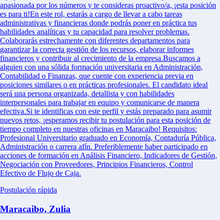
apasionada por los números y te consideras proactivo/a, ¡esta posición
es para ti!En este rol, estarás a cargo de llevar a cabo tareas
administrativas y financieras donde podrás poner en práctica tus
habilidades analíticas y tu capacidad para resolver problemas.
Colaborarás estrechamente con diferentes departamentos para
garantizar la correcta gestión de los recursos, elaborar informes
financieros y contribuir al crecimiento de la empresa.Buscamos a
alguien con una sólida formación universitaria en Administración,
Contabilidad o Finanzas, que cuente con experiencia previa en
posiciones similares o en prácticas profesionales. El candidato ideal
será una persona organizada, detallista y con habilidades
interpersonales para trabajar en equipo y comunicarse de manera
efectiva.Si te identificas con este perfil y estás preparado para asumir
nuevos retos, ¡esperamos recibir tu postulación para esta posición de
tiempo completo en nuestras oficinas en Maracaibo! Requisitos:
Profesional Universitario graduado en Economía, Contaduría Pública,
Administración o carrera afín. Preferiblemente haber participado en
acciones de formación en Análisis Financiero, Indicadores de Gestión,
Negociación con Proveedores, Principios Financieros, Control
Efectivo de Flujo de Caja.
Postulación rápida
Maracaibo, Zulia