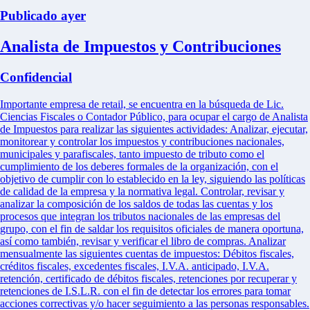
Publicado ayer
Analista de Impuestos y Contribuciones
Confidencial
Importante empresa de retail, se encuentra en la búsqueda de Lic.
Ciencias Fiscales o Contador Público, para ocupar el cargo de Analista
de Impuestos para realizar las siguientes actividades: Analizar, ejecutar,
monitorear y controlar los impuestos y contribuciones nacionales,
municipales y parafiscales, tanto impuesto de tributo como el
cumplimiento de los deberes formales de la organización, con el
objetivo de cumplir con lo establecido en la ley, siguiendo las políticas
de calidad de la empresa y la normativa legal. Controlar, revisar y
analizar la composición de los saldos de todas las cuentas y los
procesos que integran los tributos nacionales de las empresas del
grupo, con el fin de saldar los requisitos oficiales de manera oportuna,
así como también, revisar y verificar el libro de compras. Analizar
mensualmente las siguientes cuentas de impuestos: Débitos fiscales,
créditos fiscales, excedentes fiscales, I.V.A. anticipado, I.V.A.
retención, certificado de débitos fiscales, retenciones por recuperar y
retenciones de I.S.L.R. con el fin de detectar los errores para tomar
acciones correctivas y/o hacer seguimiento a las personas responsables.