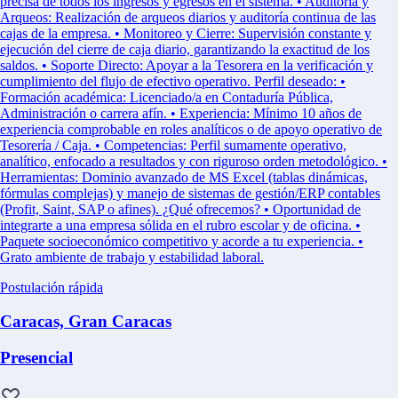
precisa de todos los ingresos y egresos en el sistema. • Auditoría y
Arqueos: Realización de arqueos diarios y auditoría continua de las
cajas de la empresa. • Monitoreo y Cierre: Supervisión constante y
ejecución del cierre de caja diario, garantizando la exactitud de los
saldos. • Soporte Directo: Apoyar a la Tesorera en la verificación y
cumplimiento del flujo de efectivo operativo. Perfil deseado: •
Formación académica: Licenciado/a en Contaduría Pública,
Administración o carrera afín. • Experiencia: Mínimo 10 años de
experiencia comprobable en roles analíticos o de apoyo operativo de
Tesorería / Caja. • Competencias: Perfil sumamente operativo,
analítico, enfocado a resultados y con riguroso orden metodológico. •
Herramientas: Dominio avanzado de MS Excel (tablas dinámicas,
fórmulas complejas) y manejo de sistemas de gestión/ERP contables
(Profit, Saint, SAP o afines). ¿Qué ofrecemos? • Oportunidad de
integrarte a una empresa sólida en el rubro escolar y de oficina. •
Paquete socioeconómico competitivo y acorde a tu experiencia. •
Grato ambiente de trabajo y estabilidad laboral.
Postulación rápida
Caracas, Gran Caracas
Presencial