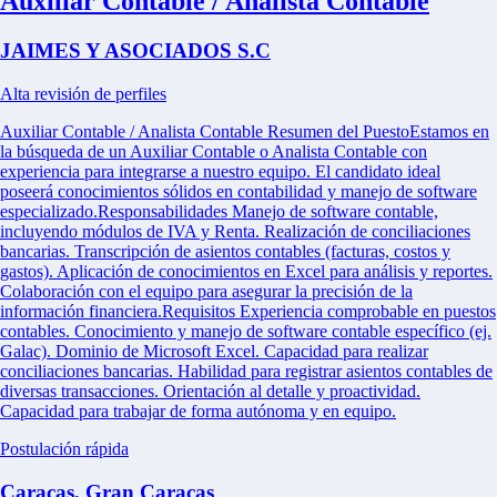
Auxiliar Contable / Analista Contable
JAIMES Y ASOCIADOS S.C
Alta revisión de perfiles
Auxiliar Contable / Analista Contable Resumen del PuestoEstamos en
la búsqueda de un Auxiliar Contable o Analista Contable con
experiencia para integrarse a nuestro equipo. El candidato ideal
poseerá conocimientos sólidos en contabilidad y manejo de software
especializado.Responsabilidades Manejo de software contable,
incluyendo módulos de IVA y Renta. Realización de conciliaciones
bancarias. Transcripción de asientos contables (facturas, costos y
gastos). Aplicación de conocimientos en Excel para análisis y reportes.
Colaboración con el equipo para asegurar la precisión de la
información financiera.Requisitos Experiencia comprobable en puestos
contables. Conocimiento y manejo de software contable específico (ej.
Galac). Dominio de Microsoft Excel. Capacidad para realizar
conciliaciones bancarias. Habilidad para registrar asientos contables de
diversas transacciones. Orientación al detalle y proactividad.
Capacidad para trabajar de forma autónoma y en equipo.
Postulación rápida
Caracas, Gran Caracas