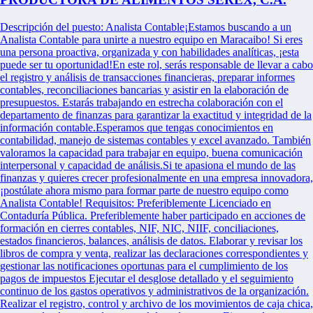
Descripción del puesto: Analista Contable¡Estamos buscando a un
Analista Contable para unirte a nuestro equipo en Maracaibo! Si eres
una persona proactiva, organizada y con habilidades analíticas, ¡esta
puede ser tu oportunidad!En este rol, serás responsable de llevar a cabo
el registro y análisis de transacciones financieras, preparar informes
contables, reconciliaciones bancarias y asistir en la elaboración de
presupuestos. Estarás trabajando en estrecha colaboración con el
departamento de finanzas para garantizar la exactitud y integridad de la
información contable.Esperamos que tengas conocimientos en
contabilidad, manejo de sistemas contables y excel avanzado. También
valoramos la capacidad para trabajar en equipo, buena comunicación
interpersonal y capacidad de análisis.Si te apasiona el mundo de las
finanzas y quieres crecer profesionalmente en una empresa innovadora,
¡postúlate ahora mismo para formar parte de nuestro equipo como
Analista Contable! Requisitos: Preferiblemente Licenciado en
Contaduría Pública. Preferiblemente haber participado en acciones de
formación en cierres contables, NIF, NIC, NIIF, conciliaciones,
estados financieros, balances, análisis de datos. Elaborar y revisar los
libros de compra y venta, realizar las declaraciones correspondientes y
gestionar las notificaciones oportunas para el cumplimiento de los
pagos de impuestos Ejecutar el desglose detallado y el seguimiento
continuo de los gastos operativos y administrativos de la organización.
Realizar el registro, control y archivo de los movimientos de caja chica,