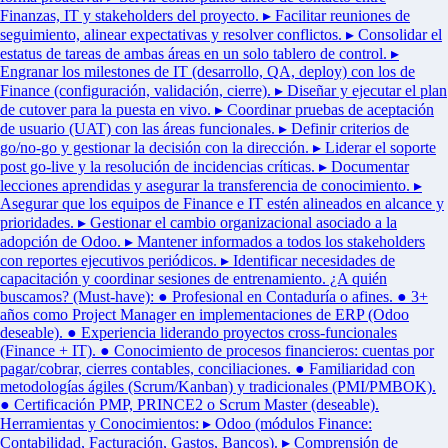
Finanzas, IT y stakeholders del proyecto. ▸ Facilitar reuniones de
seguimiento, alinear expectativas y resolver conflictos. ▸ Consolidar el
estatus de tareas de ambas áreas en un solo tablero de control. ▸
Engranar los milestones de IT (desarrollo, QA, deploy) con los de
Finance (configuración, validación, cierre). ▸ Diseñar y ejecutar el plan
de cutover para la puesta en vivo. ▸ Coordinar pruebas de aceptación
de usuario (UAT) con las áreas funcionales. ▸ Definir criterios de
go/no-go y gestionar la decisión con la dirección. ▸ Liderar el soporte
post go-live y la resolución de incidencias críticas. ▸ Documentar
lecciones aprendidas y asegurar la transferencia de conocimiento. ▸
Asegurar que los equipos de Finance e IT estén alineados en alcance y
prioridades. ▸ Gestionar el cambio organizacional asociado a la
adopción de Odoo. ▸ Mantener informados a todos los stakeholders
con reportes ejecutivos periódicos. ▸ Identificar necesidades de
capacitación y coordinar sesiones de entrenamiento. ¿A quién
buscamos? (Must-have): ● Profesional en Contaduría o afines. ● 3+
años como Project Manager en implementaciones de ERP (Odoo
deseable). ● Experiencia liderando proyectos cross-funcionales
(Finance + IT). ● Conocimiento de procesos financieros: cuentas por
pagar/cobrar, cierres contables, conciliaciones. ● Familiaridad con
metodologías ágiles (Scrum/Kanban) y tradicionales (PMI/PMBOK).
● Certificación PMP, PRINCE2 o Scrum Master (deseable).
Herramientas y Conocimientos: ▸ Odoo (módulos Finance:
Contabilidad, Facturación, Gastos, Bancos). ▸ Comprensión de