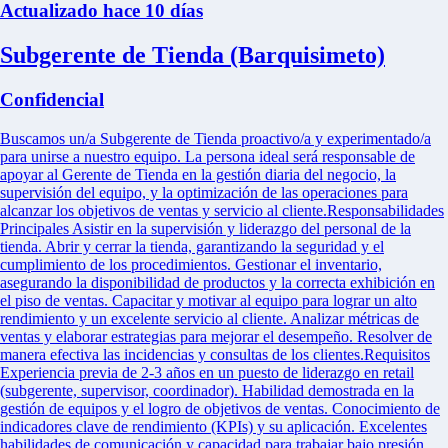
Actualizado hace 10 días
Subgerente de Tienda (Barquisimeto)
Confidencial
Buscamos un/a Subgerente de Tienda proactivo/a y experimentado/a
para unirse a nuestro equipo. La persona ideal será responsable de
apoyar al Gerente de Tienda en la gestión diaria del negocio, la
supervisión del equipo, y la optimización de las operaciones para
alcanzar los objetivos de ventas y servicio al cliente.Responsabilidades
Principales Asistir en la supervisión y liderazgo del personal de la
tienda. Abrir y cerrar la tienda, garantizando la seguridad y el
cumplimiento de los procedimientos. Gestionar el inventario,
asegurando la disponibilidad de productos y la correcta exhibición en
el piso de ventas. Capacitar y motivar al equipo para lograr un alto
rendimiento y un excelente servicio al cliente. Analizar métricas de
ventas y elaborar estrategias para mejorar el desempeño. Resolver de
manera efectiva las incidencias y consultas de los clientes.Requisitos
Experiencia previa de 2-3 años en un puesto de liderazgo en retail
(subgerente, supervisor, coordinador). Habilidad demostrada en la
gestión de equipos y el logro de objetivos de ventas. Conocimiento de
indicadores clave de rendimiento (KPIs) y su aplicación. Excelentes
habilidades de comunicación y capacidad para trabajar bajo presión.