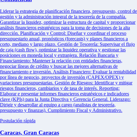
Liderar la estrategia de planificación financiera, presupuesto, control de
gestión y la administración integral de la tesorería de la compañía.
Garantizar la liquidez, optimizar la estructura de capital y proporcionar
análisis financieros estratégicos para la toma de decisiones de la alta
dirección. Planificación y Control: Diseñar y coordinar el proceso
presupuestario anual, pronósticos (forecasts) y planes financieros a
corto, mediano y largo plazo. Gestión de Tesorería: Supervisar el flujo
de caja (cash flow), optimizar la liquidez operativa y gestionar las
posiciones en moneda local y extranjera. Relación Bancaria y
Financiamiento: Mantener la relación con entidades financieras,
negociar líneas de crédito y buscar las mejores alternativas de
financiamiento e inversión. Análisis Financiero: Evaluar la rentabilidad
por línea de negocio, proyectos de inversión (CAPEX/OPEX) y
variaciones presupuestarias. Gestión de Riesgos: Identificar y mitigar
riesgos financieros, cambiarios y de tasa de interés. Reporting:
Elaborar e presentar informes financieros estratégicos e indicadores
clave (KPIs) para la Junta Directiva y Gerencia General. Liderazgo:
Dirigir y desarrollar al equipo a cargo (analistas de tesorería,
presupuesto y finanzas). Cumplimiento Fiscal y Administrativo.
Postulación rápida
Caracas, Gran Caracas