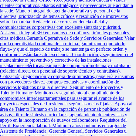
clientes corporativos, aliados estratégicos y proveedores que acudan a
la sede. Manejo integral de agenda corporativa y personal de la
directiva, priorización de temas críticos y resolución de imprevistos
sobre la marcha. Redacción de correspondencia oficial y
comunicaciones corporativas con excelente sintaxis y pulcritud.
Asistencia integral 360 en asuntos de confianza, trámites personales,
citas médicas.Garantía Operativa de Sede y Servicios Generales: Velar
por la operatividad continua de la oficina, garantizando que «todo
fluya» y que el espacio de trabajo se mantenga en perfecto orden y
conforme a estándares de excelencia. Coordinación y seguimiento del
mantenimiento preventivo y correctivo de las instalaciones,
instalaciones eléctricas, equipos de computación/oficina y mobiliario
(relación directa con personal de soporte técnico y contratistas).
Cotización, negociación y compra de suministros, papelería e insumos
con proveedores clave., compras exclusivas y coordinación de
servicios logísticos para la directiva. Seguimiento de Proyectos y
Talento Humano: Monitoreo y seguimiento al cumplimiento de
compromisos interdepartamentales para asegurar el avance de los
proyectos especiales de Presidencia según las metas fijadas. Apoyo al
área de Talento Humano en la captación de personal: publicación de
avisos, filtro de síntesis curriculares, agendamiento de entrevistas y
apoyo en la incorporación de nuevos colaboradores.Requisitos del
Perfil: Experiencia laboral: Mínimo 5 años continuos en cargos de
Asistente de Presidencia, Gerencia General, Servicios Generales u