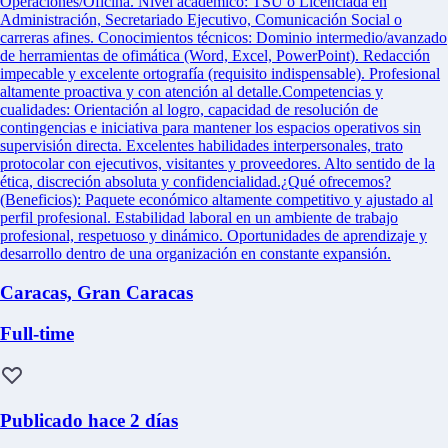
Operaciones/Oficina. Nivel académico: TSU o Licenciada en
Administración, Secretariado Ejecutivo, Comunicación Social o
carreras afines. Conocimientos técnicos: Dominio intermedio/avanzado
de herramientas de ofimática (Word, Excel, PowerPoint). Redacción
impecable y excelente ortografía (requisito indispensable). Profesional
altamente proactiva y con atención al detalle.Competencias y
cualidades: Orientación al logro, capacidad de resolución de
contingencias e iniciativa para mantener los espacios operativos sin
supervisión directa. Excelentes habilidades interpersonales, trato
protocolar con ejecutivos, visitantes y proveedores. Alto sentido de la
ética, discreción absoluta y confidencialidad.¿Qué ofrecemos?
(Beneficios): Paquete económico altamente competitivo y ajustado al
perfil profesional. Estabilidad laboral en un ambiente de trabajo
profesional, respetuoso y dinámico. Oportunidades de aprendizaje y
desarrollo dentro de una organización en constante expansión.
Caracas, Gran Caracas
Full-time
Publicado hace 2 días