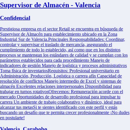
Supervisor de Almacén - Valencia
Confidencial
Prestigiosa empresa en el sector Retail se encuentra en búsqueda de
Supervisor de Almacén para establecimiento ubicado en la Zona
Industrial Sur de Valencia.Principales Responsabilidades: Coordinar,
controlar y supervisar el traslado de mercancía, asegurando el
cumplimiento de todo lo establecido, así como que en los distintos
procesos se mantengan los estándares de calidad y se cumplan con los
parámetros establecidos para cada procedimiento Manejo de
indicadores de gestión Manejo de logística y procesos administrativos
Toma física de inventariosRequisitos: Profesional universitario en
Administración, Producción, Logística o carrera afín Capacidad de
resolución de conflictos Manejo intermedio de Excel y sistemas de
almacén Excelentes relaciones interpersonales Disponibilidad para
trabajar en turnos rotativosOfrecemos: Remuneración acorde con el
mercado Oportunidades de desarrollo profesional para impulsar tu
carrera Un ambiente de trabajo colaborativo y dinámico, ideal para
alcanzar tus metasSi te sientes identificado con este perfil y estás
buscando un desafío que te permita crecer profesionalmente ¡No dudes
en postularte!
Valencia, Carabobo