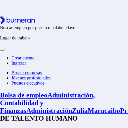
Buscar empleo por puesto o palabra clave
Lugar de trabajo
Crear cuenta
Ingresar
Buscar empresas
Jóvenes profesionales
Puestos ejecutivos
Bolsa de empleo
Administración,
Contabilidad y
Finanzas
Administración
Zulia
Maracaibo
Pr
DE TALENTO HUMANO