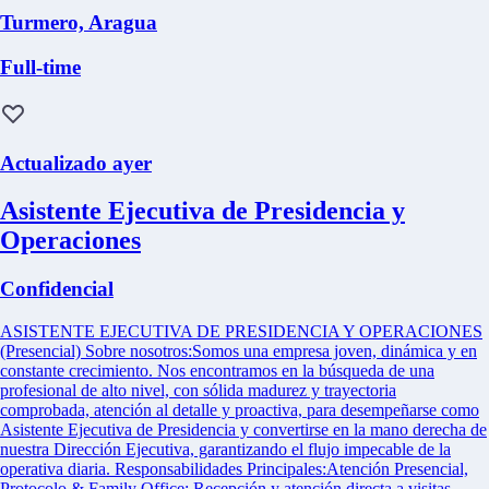
Turmero, Aragua
Full-time
Actualizado ayer
Asistente Ejecutiva de Presidencia y
Operaciones
Confidencial
ASISTENTE EJECUTIVA DE PRESIDENCIA Y OPERACIONES
(Presencial) Sobre nosotros:Somos una empresa joven, dinámica y en
constante crecimiento. Nos encontramos en la búsqueda de una
profesional de alto nivel, con sólida madurez y trayectoria
comprobada, atención al detalle y proactiva, para desempeñarse como
Asistente Ejecutiva de Presidencia y convertirse en la mano derecha de
nuestra Dirección Ejecutiva, garantizando el flujo impecable de la
operativa diaria. Responsabilidades Principales:Atención Presencial,
Protocolo & Family Office: Recepción y atención directa a visitas,