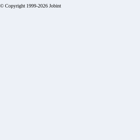
© Copyright 1999-2026 Jobint
Este aviso finalizó
No te preocupes, Jobi encontró ofertas que pueden
coincidir con tu búsqueda.
Nuevo
Publicado hace 8 horas
Vendedor repuestos Repuestos jeep
autorepuestos rck02