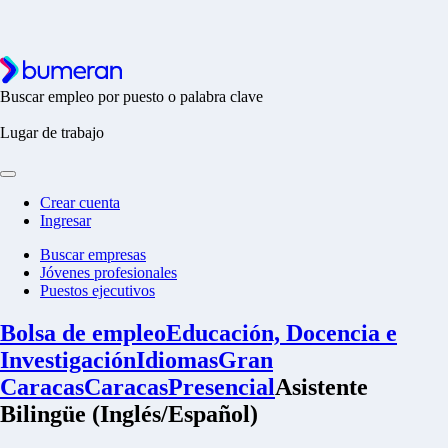
Buscar empleo por puesto o palabra clave
Lugar de trabajo
Crear cuenta
Ingresar
Buscar empresas
Jóvenes profesionales
Puestos ejecutivos
Bolsa de empleo
Educación, Docencia e
Investigación
Idiomas
Gran
Caracas
Caracas
Presencial
Asistente
Bilingüe (Inglés/Español)