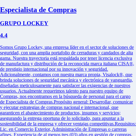
Especialista de Compras
GRUPO LOCKEY
4.4
Somos Grupo Lockey, una empresa líder en el sector de soluciones de
seguridad, con una amplia portafolio de cerraduras y candados de alta
gama. Nuestra trayectoria está respaldada por tener licencia exclusiva
de manufactura y distribución de la reconocida marca italiana CISA®,
de prestigio internacional por su innovación y seguridad.
Adicionalmente, contamos con nuestra marca propia, Visalock®, que
brinda soluciones de seguridad mecánica y electrónica de vanguardia,
diseñadas meticulosamente para satisfacer las exigencias de nuestros
usuarios. Actualmente requerimos talento para nuestro equipo de
Compras, nos encontramos en la búsqueda de personal para el cargo
de Especialista de Compras.Propósito general: Desarrollar, comunicar
y ejecutar estrategias de compras nacional e internacional, que
garanticen el abastecimiento de productos, insumos y servicios;
asegurando la entrega oportuna de lo solicitado, para apuntar a la
sostenibilidad de la empresa y ofrecer ventajas competitivas.Requisitos:
Lic. en Comercio Exterior, Administración de Empresas o carreras
afines. Experiencia de al menos tres (03) años en gestión de compras,