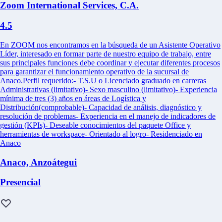
Zoom International Services, C.A.
4.5
En ZOOM nos encontramos en la búsqueda de un Asistente Operativo
Líder, interesado en formar parte de nuestro equipo de trabajo, entre
sus principales funciones debe coordinar y ejecutar diferentes procesos
para garantizar el funcionamiento operativo de la sucursal de
Anaco.Perfil requerido:- T.S.U o Licenciado graduado en carreras
Administrativas (limitativo)- Sexo masculino (limitativo)- Experiencia
mínima de tres (3) años en áreas de Logística y
Distribución(comprobable)- Capacidad de análisis, diagnóstico y
resolución de problemas- Experiencia en el manejo de indicadores de
gestión (KPIs)- Deseable conocimientos del paquete Office y
herramientas de workspace- Orientado al logro- Residenciado en
Anaco
Anaco, Anzoátegui
Presencial