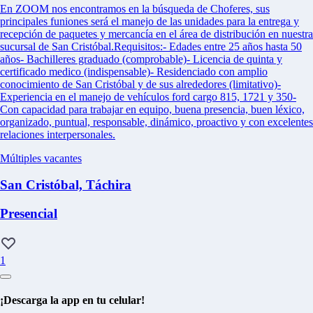
En ZOOM nos encontramos en la búsqueda de Choferes, sus
principales funiones será el manejo de las unidades para la entrega y
recepción de paquetes y mercancía en el área de distribución en nuestra
sucursal de San Cristóbal.Requisitos:- Edades entre 25 años hasta 50
años- Bachilleres graduado (comprobable)- Licencia de quinta y
certificado medico (indispensable)- Residenciado con amplio
conocimiento de San Cristóbal y de sus alrededores (limitativo)-
Experiencia en el manejo de vehículos ford cargo 815, 1721 y 350-
Con capacidad para trabajar en equipo, buena presencia, buen léxico,
organizado, puntual, responsable, dinámico, proactivo y con excelentes
relaciones interpersonales.
Múltiples vacantes
San Cristóbal, Táchira
Presencial
1
¡Descarga la app en tu celular!