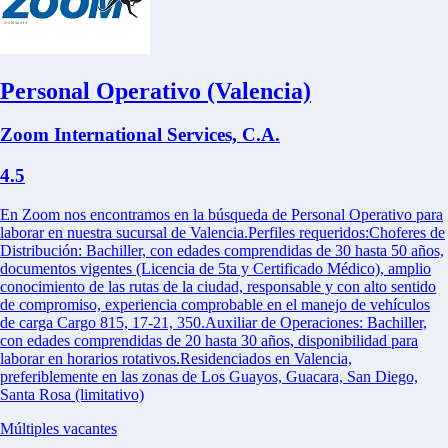
Personal Operativo (Valencia)
Zoom International Services, C.A.
4.5
En Zoom nos encontramos en la búsqueda de Personal Operativo para
laborar en nuestra sucursal de Valencia.Perfiles requeridos:Choferes de
Distribución: Bachiller, con edades comprendidas de 30 hasta 50 años,
documentos vigentes (Licencia de 5ta y Certificado Médico), amplio
conocimiento de las rutas de la ciudad, responsable y con alto sentido
de compromiso, experiencia comprobable en el manejo de vehículos
de carga Cargo 815, 17-21, 350.Auxiliar de Operaciones: Bachiller,
con edades comprendidas de 20 hasta 30 años, disponibilidad para
laborar en horarios rotativos.Residenciados en Valencia,
preferiblemente en las zonas de Los Guayos, Guacara, San Diego,
Santa Rosa (limitativo)
Múltiples vacantes