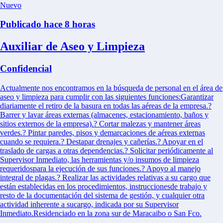
Nuevo
Publicado hace 8 horas
Auxiliar de Aseo y Limpieza
Confidencial
Actualmente nos encontramos en la búsqueda de personal en el área de
aseo y limpieza para cumplir con las siguientes funciones:Garantizar
diariamente el retiro de la basura en todas las aéreas de la empresa.?
Barrer y lavar áreas externas (almacenes, estacionamiento, baños y
sitios externos de la empresa).? Cortar malezas y mantener áreas
verdes.? Pintar paredes, pisos y demarcaciones de aéreas externas
cuando se requiera.? Destapar drenajes y cañerías.? Apoyar en el
traslado de cargas a otras dependencias.? Solicitar periódicamente al
Supervisor Inmediato, las herramientas y/o insumos de limpieza
requeridospara la ejecución de sus funciones.? Apoyo al manejo
integral de plagas.? Realizar las actividades relativas a su cargo que
están establecidas en los procedimientos, instruccionesde trabajo y
resto de la documentación del sistema de gestión, y cualquier otra
actividad inherente a sucargo, indicada por su Supervisor
Inmediato.Residenciado en la zona sur de Maracaibo o San Fco.