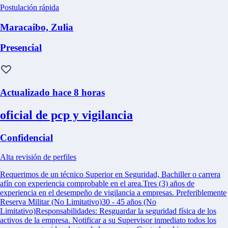
Postulación rápida
Maracaibo, Zulia
Presencial
Actualizado hace 8 horas
oficial de pcp y vigilancia
Confidencial
Alta revisión de perfiles
Requerimos de un técnico Superior en Seguridad, Bachiller o carrera
afín con experiencia comprobable en el area.Tres (3) años de
experiencia en el desempeño de vigilancia a empresas. Preferiblemente
Reserva Militar (No Limitativo)30 - 45 años (No
Limitativo)Responsabilidades: Resguardar la seguridad física de los
activos de la empresa. Notificar a su Supervisor inmediato todos los