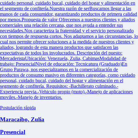
cuidado personal, cuidado bucal, cuidado del hogar y alimentación en
el segmento de confitería.Nuestra razón de serBuscamos llegar a las
manos de cada consumidor, garantizando productos de primera calidad
por menos.Propuesta de valor Ofrecemos a nuestros clientes y aliados
comerciales una relación cercana, que nos ayuda a entender sus
necesidades.Nos caracteriza la fraternidad y el servicio personalizado
con tiempos de respuesta cortos. Nos adaptamos a las circunstancias, lo
cual nos permite ofrecer soluciones a la medida de nuestros clientes y
aliados, logrando de esta manera productos que satisfacen las
expectativas de todos los involucrados. Descripción del puesto:
MercaderistaUbicación: Venezuela, Zulia, CabimasModalidad de
trabajo: PresencialNivel de educación: Tecnicatura (Graduado)En
Grupo Parawa, nos especializamos en la comercialización de
productos de consumo masivo en diferentes categorías, como cuidado
personal, cuidado bucal, cuidado del hogar y alimentación en el
segmento de confitería. Requisitos: -Bachillerato culminado.-
Experiencia previa.-Vehiculo propio (moto).-Manejo de aplicaciones
moviles.-Manejo de inventarios.
Postulación rápida
Maracaibo, Zulia
Presencial