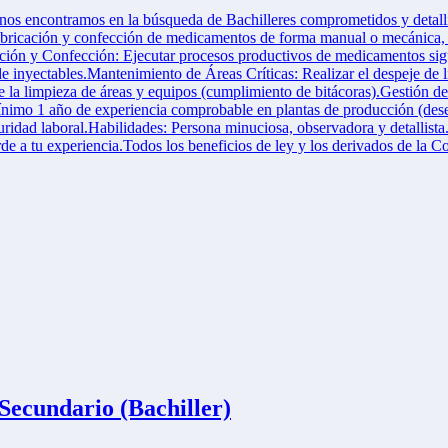
 nos encontramos en la búsqueda de Bachilleres comprometidos y detalli
abricación y confección de medicamentos de forma manual o mecánica, ga
ación y Confección: Ejecutar procesos productivos de medicamentos sigu
inyectables.Mantenimiento de Áreas Críticas: Realizar el despeje de l
te la limpieza de áreas y equipos (cumplimiento de bitácoras).Gestión 
imo 1 año de experiencia comprobable en plantas de producción (desea
dad laboral.Habilidades: Persona minuciosa, observadora y detallista. 
 a tu experiencia.Todos los beneficios de ley y los derivados de la 
ecundario (Bachiller)