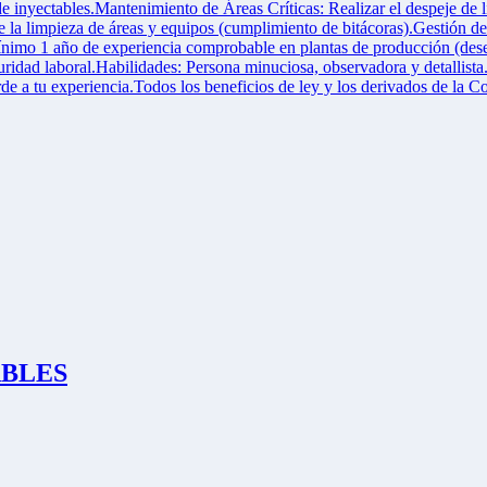
inyectables.Mantenimiento de Áreas Críticas: Realizar el despeje de l
te la limpieza de áreas y equipos (cumplimiento de bitácoras).Gestión 
imo 1 año de experiencia comprobable en plantas de producción (desea
dad laboral.Habilidades: Persona minuciosa, observadora y detallista. 
 a tu experiencia.Todos los beneficios de ley y los derivados de la 
TABLES