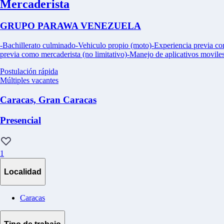
Mercaderista
GRUPO PARAWA VENEZUELA
-Bachillerato culminado-Vehiculo propio (moto)-Experiencia previa com
previa como mercaderista (no limitativo)-Manejo de aplicativos moviles
Postulación rápida
Múltiples vacantes
Caracas, Gran Caracas
Presencial
1
Localidad
Caracas