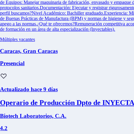
de Equipos: Manejar maquinaria de fabricación, envasado y empaque de 
protocolos sanitarios.Documentación: Ejecutar y registrar rigurosamen
perfil buscamos?Nivel Académico: Bachiller graduado.Experiencia: Mín
de Buenas Prácticas de Manufactura (BPM) y normas de higiene y seguri
apego a las normas.¿Qué te ofrecemos?Remuneración competitiva acorde
de formación en un área de alta especialización (Inyectables).
Múltiples vacantes
Caracas, Gran Caracas
Presencial
Actualizado hace 9 días
Operario de Producción Dpto de INYEC
Biotech Laboratorios, C.A.
4.2