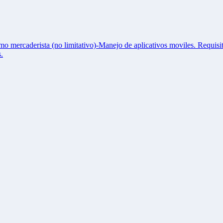
o mercaderista (no limitativo)-Manejo de aplicativos moviles. Requisi
.