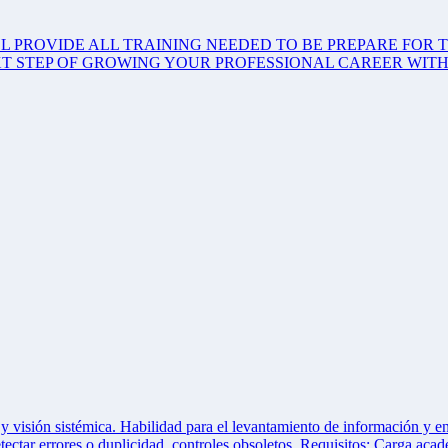
L PROVIDE ALL TRAINING NEEDED TO BE PREPARE FOR 
XT STEP OF GROWING YOUR PROFESSIONAL CAREER WITH
 visión sistémica. Habilidad para el levantamiento de información y en
etectar errores o duplicidad, controles obsoletos. Requisitos: Carga aca