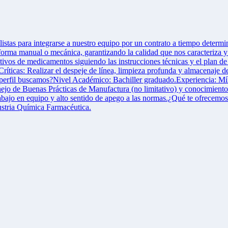
istas para integrarse a nuestro equipo por un contrato a tiempo dete
orma manual o mecánica, garantizando la calidad que nos caracteriza y 
tivos de medicamentos siguiendo las instrucciones técnicas y el plan
ríticas: Realizar el despeje de línea, limpieza profunda y almacenaje 
ué perfil buscamos?Nivel Académico: Bachiller graduado.Experiencia: M
anejo de Buenas Prácticas de Manufactura (no limitativo) y conocimien
trabajo en equipo y alto sentido de apego a las normas.¿Qué te ofrecem
ustria Química Farmacéutica.