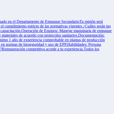
rminado en el Departamento de Empaque SecundarioTu misión será
el cumplimiento estricto de las normativas vigentes.¿Cuáles serán tus
 de capacitación.Operación de Equipos: Manejar maquinaria de empaque
de materiales de acuerdo con protocolos sanitarios.Documentación:
ínimo 1 año de experiencia comprobable en plantas de producción
to en normas de bioseguridad y uso de EPP.Habilidades: Persona
os?Remuneración competitiva acorde a tu experiencia.Todos los