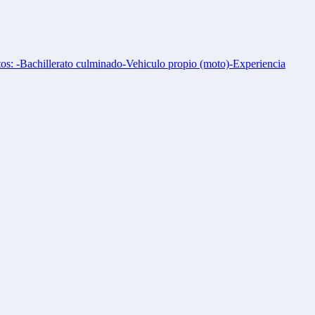
tos: -Bachillerato culminado-Vehiculo propio (moto)-Experiencia