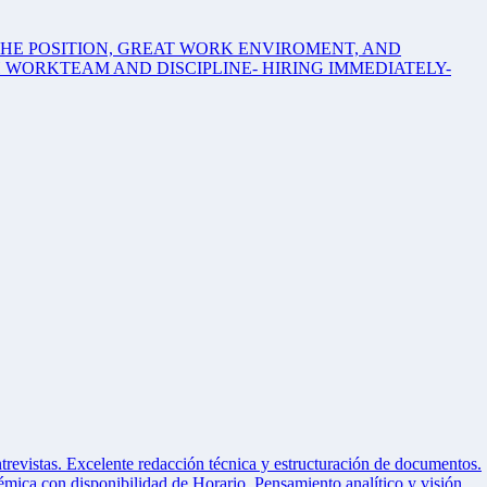
THE POSITION, GREAT WORK ENVIROMENT, AND
 WORKTEAM AND DISCIPLINE- HIRING IMMEDIATELY-
trevistas. Excelente redacción técnica y estructuración de documentos.
démica con disponibilidad de Horario. Pensamiento analítico y visión