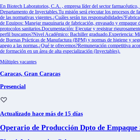
En Biotech Laboratorios, C.A. , empresa líder del sector farmacéutico,
Departamento de Inyectables.Tu misión será ejecutar los procesos de f
de las normativas vigentes.¿Cuáles serán tus responsabilidades?Fabric
de Equipos: Manejar maquinaria de fabricación, envasado y empaque de 
protocolos sanitarios.Documentación: Ejecutar y registrar rigurosamen
perfil buscamos?Nivel Académico: Bachiller graduado.Experiencia: Mín
de Buenas Prácticas de Manufactura (BPM) y normas de higiene y seguri
apego a las normas.¿Qué te ofrecemos?Remuneración competitiva acorde
de formación en un área de alta especialización (Inyectables).
Múltiples vacantes
Caracas, Gran Caracas
Presencial
Actualizado hace más de 15 días
Operario de Producción Dpto de Empaque S