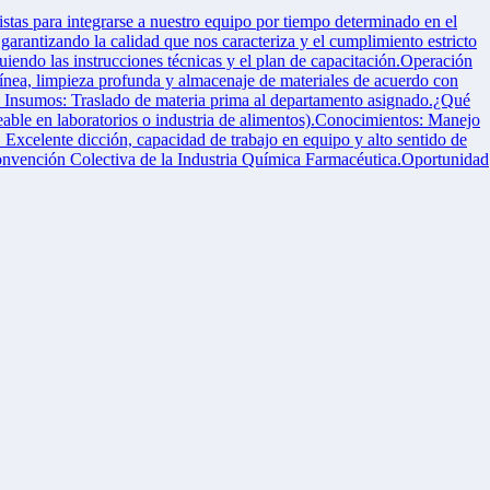
stas para integrarse a nuestro equipo por tiempo determinado en el
rantizando la calidad que nos caracteriza y el cumplimiento estricto
iendo las instrucciones técnicas y el plan de capacitación.Operación
ínea, limpieza profunda y almacenaje de materiales de acuerdo con
de Insumos: Traslado de materia prima al departamento asignado.¿Qué
ble en laboratorios o industria de alimentos).Conocimientos: Manejo
Excelente dicción, capacidad de trabajo en equipo y alto sentido de
Convención Colectiva de la Industria Química Farmacéutica.Oportunidad