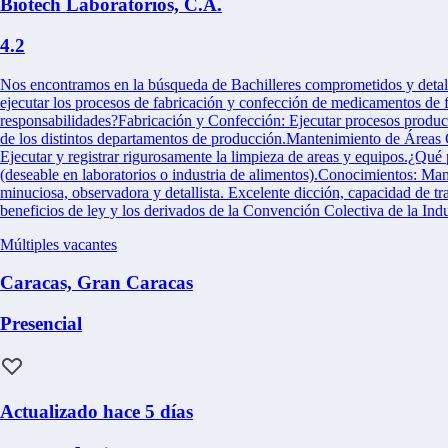
Biotech Laboratorios, C.A.
4.2
Nos encontramos en la búsqueda de Bachilleres comprometidos y detall
ejecutar los procesos de fabricación y confección de medicamentos de f
responsabilidades?Fabricación y Confección: Ejecutar procesos produc
de los distintos departamentos de producción.Mantenimiento de Áreas C
Ejecutar y registrar rigurosamente la limpieza de areas y equipos.¿Q
(deseable en laboratorios o industria de alimentos).Conocimientos: M
minuciosa, observadora y detallista. Excelente dicción, capacidad de 
beneficios de ley y los derivados de la Convención Colectiva de la Ind
Múltiples vacantes
Caracas, Gran Caracas
Presencial
Actualizado hace 5 días