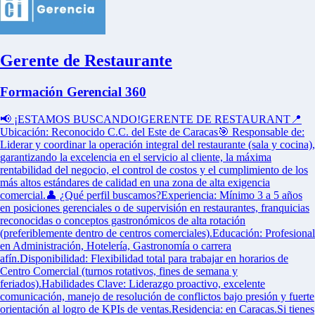
Gerente de Restaurante
Formación Gerencial 360
📢 ¡ESTAMOS BUSCANDO!GERENTE DE RESTAURANT📍
Ubicación: Reconocido C.C. del Este de Caracas🎯 Responsable de:
Liderar y coordinar la operación integral del restaurante (sala y cocina),
garantizando la excelencia en el servicio al cliente, la máxima
rentabilidad del negocio, el control de costos y el cumplimiento de los
más altos estándares de calidad en una zona de alta exigencia
comercial.👤 ¿Qué perfil buscamos?Experiencia: Mínimo 3 a 5 años
en posiciones gerenciales o de supervisión en restaurantes, franquicias
reconocidas o conceptos gastronómicos de alta rotación
(preferiblemente dentro de centros comerciales).Educación: Profesional
en Administración, Hotelería, Gastronomía o carrera
afín.Disponibilidad: Flexibilidad total para trabajar en horarios de
Centro Comercial (turnos rotativos, fines de semana y
feriados).Habilidades Clave: Liderazgo proactivo, excelente
comunicación, manejo de resolución de conflictos bajo presión y fuerte
orientación al logro de KPIs de ventas.Residencia: en Caracas.Si tienes