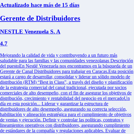
Actualizado hace más de 15 días
Gerente de Distribuidores
NESTLE Venezuela S. A
4.7
Mejorando la calidad de vida y contribuyendo a un futuro más
saludable para las familias y las comunidades venezolanas Descripción
del puestoEn Nestlé Venezuela nos encontramos en la búsqueda de un
Gerente de Canal Distribuidores para trabajar en Caracas.Esta posición
estará a cargo de desarrollar, consolidar y liderar un sólido modelo de
distribución (RTM) “Best in Class”, a través del diseño y planificación
de la estrategia comercial del canal tradicional, ejecutada por socios
comerciales de alto desempeño, con el fin de asegurar los objetivos de
distribución, crecimiento y rentabilidad del negocio en el mercadoUn
día en esta posición... Liderar y garantizar la estructura de
distribuidores de alto desempeño, asegurando su correcta selección,
habilitación y alineación estratégica para el cumplimiento de objetivos
de ventas y ejecución. Definir y controlar las políticas, contratos y
lineamientos operativos con distribuidores, asegurando cumplimiento
de estándares de la compañía y regulaciones aplicables. Evaluar de