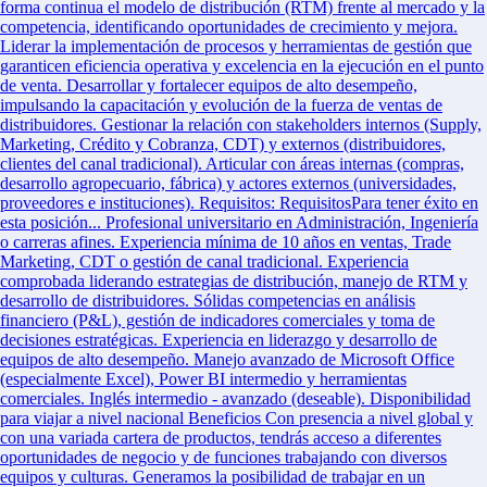
forma continua el modelo de distribución (RTM) frente al mercado y la
competencia, identificando oportunidades de crecimiento y mejora.
Liderar la implementación de procesos y herramientas de gestión que
garanticen eficiencia operativa y excelencia en la ejecución en el punto
de venta. Desarrollar y fortalecer equipos de alto desempeño,
impulsando la capacitación y evolución de la fuerza de ventas de
distribuidores. Gestionar la relación con stakeholders internos (Supply,
Marketing, Crédito y Cobranza, CDT) y externos (distribuidores,
clientes del canal tradicional). Articular con áreas internas (compras,
desarrollo agropecuario, fábrica) y actores externos (universidades,
proveedores e instituciones). Requisitos: RequisitosPara tener éxito en
esta posición... Profesional universitario en Administración, Ingeniería
o carreras afines. Experiencia mínima de 10 años en ventas, Trade
Marketing, CDT o gestión de canal tradicional. Experiencia
comprobada liderando estrategias de distribución, manejo de RTM y
desarrollo de distribuidores. Sólidas competencias en análisis
financiero (P&L), gestión de indicadores comerciales y toma de
decisiones estratégicas. Experiencia en liderazgo y desarrollo de
equipos de alto desempeño. Manejo avanzado de Microsoft Office
(especialmente Excel), Power BI intermedio y herramientas
comerciales. Inglés intermedio - avanzado (deseable). Disponibilidad
para viajar a nivel nacional Beneficios Con presencia a nivel global y
con una variada cartera de productos, tendrás acceso a diferentes
oportunidades de negocio y de funciones trabajando con diversos
equipos y culturas. Generamos la posibilidad de trabajar en un