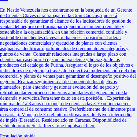
En Nestlé Venezuela nos encontramos en la búsqueda de un Gerente
de Cuentas Claves para trabajar en la Gran Caracas, que será
responsable de garantizar el alcance de los indicadores de gestión de
ventas del negocio de Purina para generar crecimiento rentable y
sostenible a la organización, en una relación comercial confiable y
sostenible con clientes claves.Un día en esta posición... Liderar
negociaciones comerciales y ejecución de planes con clientes
asignadas. Identificar oportunidades de crecimiento en categorías y
puntos de venta. Construir relaciones integradas a largo plazo con
clientes para asegurar la ejecución excelente y liderazgo de los
productos del catálogo de Purina. Asegurar el logro de los objetivos e
indicadores de negocio, a través de la efectiva implementación del plan
comercial y planes de ventas para garantizar el desempeño positivo del
negocio. Realizar seguimiento al desempeño de los objetivos
planteados, para entender y gestionar evolución del negocio y
retroalimentar en procesos internos a unidades de generación de la
demanda y servicios.Para tener éxito en esta posición... Experiencia
mínima de 2 a 3 años en manejo de cuentas clave. Experiencia en el
área comercial de consumo masivo (Preferiblemente de alimentos para
mascotas). Manejo de Excel intermedio/avanzado. Niven intermedio
de inglés (Deseable). Residenciado en Caracas. Disponibilidad de
vehículo propio.Ser la fuerza que impulsa el bien.
Postulación rápida