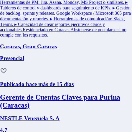
Herramientas de PM: Jira, Asana, Monday, MS Project o similares. ▸
Tableros de control y dashboards para seguimiento de KPIs. ▸ Gestión
de backlog, sprints y releases. Google Workspace / Microsoft 365 para
documentación y reportes. ▸ Herramientas de comunicación: Slack,
Teams. ▸ Capacidad de crear reportes ejecutivos claros y
accionables.Residenciado en Caracas.Abstenerse de postularse si no
cumple con los requisitos.
Caracas, Gran Caracas
Presencial
Publicado hace más de 15 días
Gerente de Cuentas Claves para Purina
(Caracas)
NESTLE Venezuela S. A
4.7