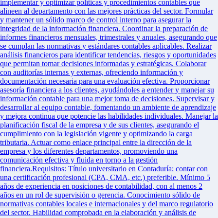
implementar y optimizar políticas y procedimientos contables que
alineen al departamento con las mejores prácticas del sector. Formular
y mantener un sólido marco de control interno para asegurar la
integridad de la información financiera. Coordinar la preparación de
informes financieros mensuales, trimestrales y anuales, asegurando que
se cumplan las normativas y estándares contables aplicables. Realizar
análisis financieros para identificar tendencias, riesgos y oportunidades
que permitan tomar decisiones informadas y estratégicas. Colaborar
con auditorías internas y externas, ofreciendo información y
documentación necesaria para una evaluación efectiva. Proporcionar
asesoría financiera a los clientes, ayudándoles a entender y manejar su
información contable para una mejor toma de decisiones. Supervisar y
desarrollar al equipo contable, fomentando un ambiente de aprendizaje
y mejora continua que potencie las habilidades individuales. Manejar la
planificación fiscal de la empresa y de sus clientes, asegurando el
cumplimiento con la legislación vigente y optimizando la carga
tributaria. Actuar como enlace principal entre la dirección de la
empresa y los diferentes departamentos, promoviendo una
comunicación efectiva y fluida en torno a la gestión
financiera.Requisitos: Título universitario en Contaduría; contar con
una certificación profesional (CPA, CMA, etc.) preferible. Mínimo 5
años de experiencia en posiciones de contabilidad, con al menos 2
años en un rol de supervisión o gerencia. Conocimiento sólido de
normativas contables locales e internacionales y del marco regulatorio
del sector. Habilidad comprobada en la elaboración y análisis de