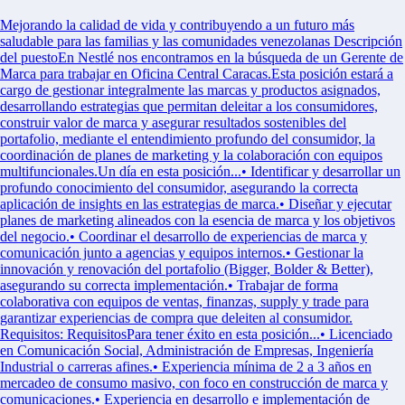
Mejorando la calidad de vida y contribuyendo a un futuro más
saludable para las familias y las comunidades venezolanas Descripción
del puestoEn Nestlé nos encontramos en la búsqueda de un Gerente de
Marca para trabajar en Oficina Central Caracas.Esta posición estará a
cargo de gestionar integralmente las marcas y productos asignados,
desarrollando estrategias que permitan deleitar a los consumidores,
construir valor de marca y asegurar resultados sostenibles del
portafolio, mediante el entendimiento profundo del consumidor, la
coordinación de planes de marketing y la colaboración con equipos
multifuncionales.Un día en esta posición...• Identificar y desarrollar un
profundo conocimiento del consumidor, asegurando la correcta
aplicación de insights en las estrategias de marca.• Diseñar y ejecutar
planes de marketing alineados con la esencia de marca y los objetivos
del negocio.• Coordinar el desarrollo de experiencias de marca y
comunicación junto a agencias y equipos internos.• Gestionar la
innovación y renovación del portafolio (Bigger, Bolder & Better),
asegurando su correcta implementación.• Trabajar de forma
colaborativa con equipos de ventas, finanzas, supply y trade para
garantizar experiencias de compra que deleiten al consumidor.
Requisitos: RequisitosPara tener éxito en esta posición...• Licenciado
en Comunicación Social, Administración de Empresas, Ingeniería
Industrial o carreras afines.• Experiencia mínima de 2 a 3 años en
mercadeo de consumo masivo, con foco en construcción de marca y
comunicaciones.• Experiencia en desarrollo e implementación de