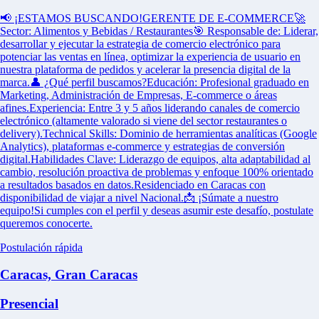
📢 ¡ESTAMOS BUSCANDO!GERENTE DE E-COMMERCE🚀
Sector: Alimentos y Bebidas / Restaurantes🎯 Responsable de: Liderar,
desarrollar y ejecutar la estrategia de comercio electrónico para
potenciar las ventas en línea, optimizar la experiencia de usuario en
nuestra plataforma de pedidos y acelerar la presencia digital de la
marca.👤 ¿Qué perfil buscamos?Educación: Profesional graduado en
Marketing, Administración de Empresas, E-commerce o áreas
afines.Experiencia: Entre 3 y 5 años liderando canales de comercio
electrónico (altamente valorado si viene del sector restaurantes o
delivery).Technical Skills: Dominio de herramientas analíticas (Google
Analytics), plataformas e-commerce y estrategias de conversión
digital.Habilidades Clave: Liderazgo de equipos, alta adaptabilidad al
cambio, resolución proactiva de problemas y enfoque 100% orientado
a resultados basados en datos.Residenciado en Caracas con
disponibilidad de viajar a nivel Nacional.📩 ¡Súmate a nuestro
equipo!Si cumples con el perfil y deseas asumir este desafío, postulate
queremos conocerte.
Postulación rápida
Caracas, Gran Caracas
Presencial