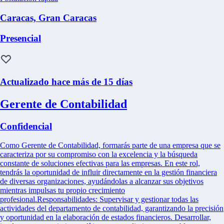
Caracas, Gran Caracas
Presencial
Actualizado hace más de 15 días
Gerente de Contabilidad
Confidencial
Como Gerente de Contabilidad, formarás parte de una empresa que se
caracteriza por su compromiso con la excelencia y la búsqueda
constante de soluciones efectivas para las empresas. En este rol,
tendrás la oportunidad de influir directamente en la gestión financiera
de diversas organizaciones, ayudándolas a alcanzar sus objetivos
mientras impulsas tu propio crecimiento
profesional.Responsabilidades: Supervisar y gestionar todas las
actividades del departamento de contabilidad, garantizando la precisión
y oportunidad en la elaboración de estados financieros. Desarrollar,