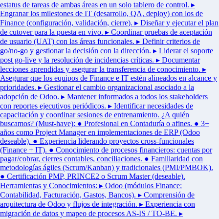
estatus de tareas de ambas áreas en un solo tablero de control. ▸
Engranar los milestones de IT (desarrollo, QA, deploy) con los de
Finance (configuración, validación, cierre). ▸ Diseñar y ejecutar el plan
de cutover para la puesta en vivo. ▸ Coordinar pruebas de aceptación
de usuario (UAT) con las áreas funcionales. ▸ Definir criterios de
go/no-go y gestionar la decisión con la dirección. ▸ Liderar el soporte
post go-live y la resolución de incidencias críticas. ▸ Documentar
lecciones aprendidas y asegurar la transferencia de conocimiento. ▸
Asegurar que los equipos de Finance e IT estén alineados en alcance y
prioridades. ▸ Gestionar el cambio organizacional asociado a la
adopción de Odoo. ▸ Mantener informados a todos los stakeholders
con reportes ejecutivos periódicos. ▸ Identificar necesidades de
capacitación y coordinar sesiones de entrenamiento. ¿A quién
buscamos? (Must-have): ● Profesional en Contaduría o afines. ● 3+
años como Project Manager en implementaciones de ERP (Odoo
deseable). ● Experiencia liderando proyectos cross-funcionales
(Finance + IT). ● Conocimiento de procesos financieros: cuentas por
pagar/cobrar, cierres contables, conciliaciones. ● Familiaridad con
metodologías ágiles (Scrum/Kanban) y tradicionales (PMI/PMBOK).
● Certificación PMP, PRINCE2 o Scrum Master (deseable).
Herramientas y Conocimientos: ▸ Odoo (módulos Finance:
Contabilidad, Facturación, Gastos, Bancos). ▸ Comprensión de
arquitectura de Odoo y flujos de integración. ▸ Experiencia con
migración de datos y mapeo de procesos AS-IS / TO-BE. ▸