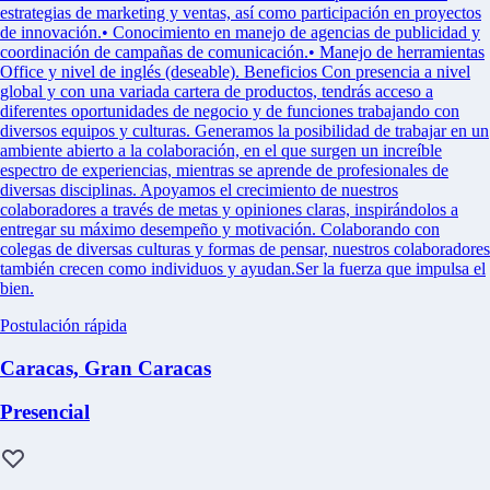
estrategias de marketing y ventas, así como participación en proyectos
de innovación.• Conocimiento en manejo de agencias de publicidad y
coordinación de campañas de comunicación.• Manejo de herramientas
Office y nivel de inglés (deseable). Beneficios Con presencia a nivel
global y con una variada cartera de productos, tendrás acceso a
diferentes oportunidades de negocio y de funciones trabajando con
diversos equipos y culturas. Generamos la posibilidad de trabajar en un
ambiente abierto a la colaboración, en el que surgen un increíble
espectro de experiencias, mientras se aprende de profesionales de
diversas disciplinas. Apoyamos el crecimiento de nuestros
colaboradores a través de metas y opiniones claras, inspirándolos a
entregar su máximo desempeño y motivación. Colaborando con
colegas de diversas culturas y formas de pensar, nuestros colaboradores
también crecen como individuos y ayudan.Ser la fuerza que impulsa el
bien.
Postulación rápida
Caracas, Gran Caracas
Presencial