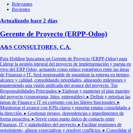
Relevantes
Recientes
Actualizado hace 2 días
Gerente de Proyecto (ERPP-Odoo)
A&S CONSULTORES, C.A.
Para Holding buscamos un Gerente de Proyecto (ERPP-Odoo) para
Liderar la gestión integral del proyecto de implementación y puesta en
vivo del ERP Odoo, actuando como enlace estratégico entre las áreas
de Finanzas e IT. Será responsable de garantizar la entrega en tiempo,
alcance y calidad, consolidando prioridades, alineando milestones y
manteniendo una visión unificada del avance del proyecto. Tus
Responsabilidades Principales: ▸ Elaborar y mantener el plan maestro
del proyecto (cronograma, hitos, entregables). ▸ Definir y priorizar las
tareas de Finance e IT en conjunto con los líderes funcionales. ▸
Monitorear el avance con KPIs claros y reportar estatus consolidado a
la dirección. ▸ Gestionar riesgos, dependencias e impedimentos de
forma proactiva. ▸ Servir como punto único de contacto entre
Finanzas, IT y stakeholders del proyecto. ▸ Facilitar reuniones de
seguimiento, alinear expectativas y resolver conflictos. ▸ Consolidar el