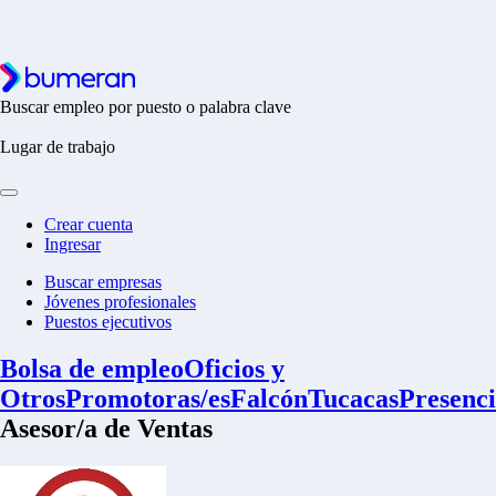
Buscar empleo por puesto o palabra clave
Lugar de trabajo
Crear cuenta
Ingresar
Buscar empresas
Jóvenes profesionales
Puestos ejecutivos
Bolsa de empleo
Oficios y
Otros
Promotoras/es
Falcón
Tucacas
Presenci
Asesor/a de Ventas