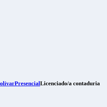
olívar
Presencial
Licenciado/a contaduria