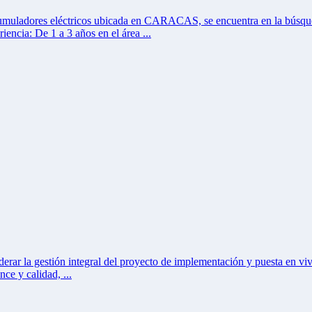
e acumuladores eléctricos ubicada en CARACAS, se encuentra en la 
encia: De 1 a 3 años en el área ...
r la gestión integral del proyecto de implementación y puesta en viv
ce y calidad, ...