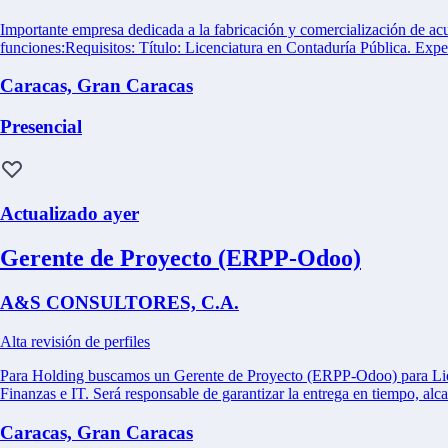
Importante empresa dedicada a la fabricación y comercialización d
funciones:Requisitos: Título: Licenciatura en Contaduría Pública. Experi
Caracas, Gran Caracas
Presencial
Actualizado ayer
Gerente de Proyecto (ERPP-Odoo)
A&S CONSULTORES, C.A.
Alta revisión de perfiles
Para Holding buscamos un Gerente de Proyecto (ERPP-Odoo) para Lidera
Finanzas e IT. Será responsable de garantizar la entrega en tiempo, alcan
Caracas, Gran Caracas