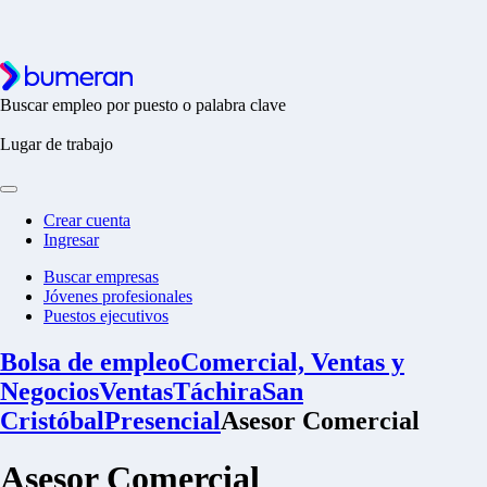
Buscar empleo por puesto o palabra clave
Lugar de trabajo
Crear cuenta
Ingresar
Buscar empresas
Jóvenes profesionales
Puestos ejecutivos
Bolsa de empleo
Comercial, Ventas y
Negocios
Ventas
Táchira
San
Cristóbal
Presencial
Asesor Comercial
Asesor Comercial