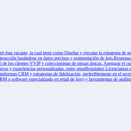
 ésta vacante, la cual tiene como Diseñar y ejecutar la estrategia de ge
da interacción basándose en datos precisos y segmentación de lujo.Respon
fil de los clientes VVIP y coleccionistas de piezas únicas. Asegurar el c
ivos y experiencias personalizadas. entre otrasRequisitos Licenciatura
aformas CRM y estrategias de fidelización, preferiblemente en el sector 
 software especializado en retail de lujo) y herramientas de análisi