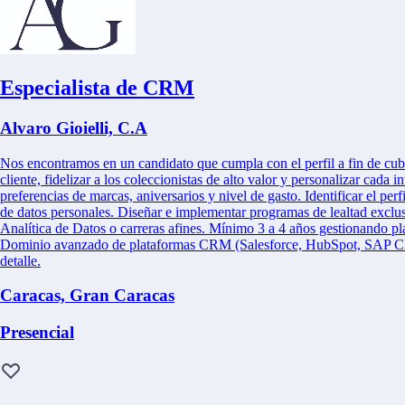
Especialista de CRM
Alvaro Gioielli, C.A
Nos encontramos en un candidato que cumpla con el perfil a fin de cubrir
cliente, fidelizar a los coleccionistas de alto valor y personalizar ca
preferencias de marcas, aniversarios y nivel de gasto. Identificar el per
de datos personales. Diseñar e implementar programas de lealtad exclus
Analítica de Datos o carreras afines. Mínimo 3 a 4 años gestionando plat
Dominio avanzado de plataformas CRM (Salesforce, HubSpot, SAP CRM o
detalle.
Caracas, Gran Caracas
Presencial