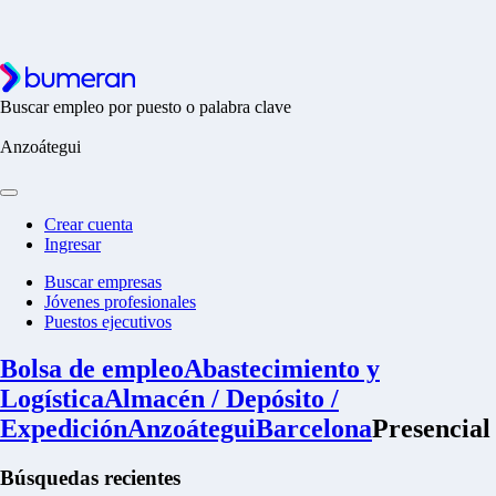
Buscar empleo por puesto o palabra clave
Anzoátegui
Crear cuenta
Ingresar
Buscar empresas
Jóvenes profesionales
Puestos ejecutivos
Bolsa de empleo
Abastecimiento y
Logística
Almacén / Depósito /
Expedición
Anzoátegui
Barcelona
Presencial
Búsquedas recientes