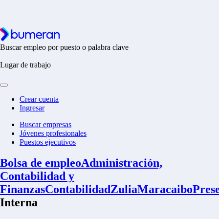
Buscar empleo por puesto o palabra clave
Lugar de trabajo
Crear cuenta
Ingresar
Buscar empresas
Jóvenes profesionales
Puestos ejecutivos
Bolsa de empleo
Administración,
Contabilidad y
Finanzas
Contabilidad
Zulia
Maracaibo
Prese
Interna